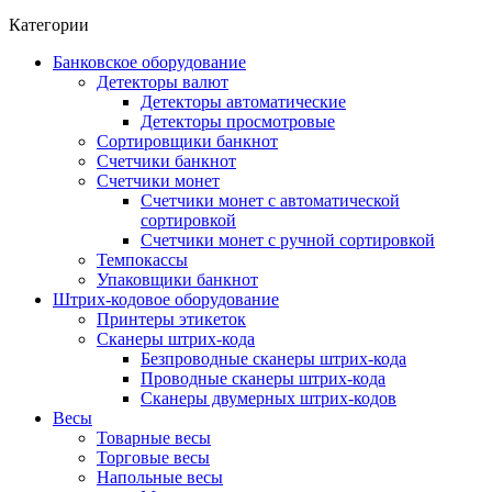
Категории
Банковское оборудование
Детекторы валют
Детекторы автоматические
Детекторы просмотровые
Сортировщики банкнот
Счетчики банкнот
Счетчики монет
Счетчики монет с автоматической
сортировкой
Счетчики монет с ручной сортировкой
Темпокассы
Упаковщики банкнот
Штрих-кодовое оборудование
Принтеры этикеток
Сканеры штрих-кода
Безпроводные сканеры штрих-кода
Проводные сканеры штрих-кода
Сканеры двумерных штрих-кодов
Весы
Товарные весы
Торговые весы
Напольные весы