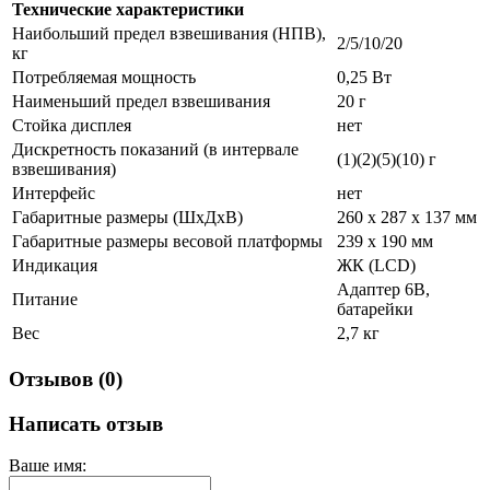
Технические характеристики
Наибольший предел взвешивания (НПВ),
2/5/10/20
кг
Потребляемая мощность
0,25 Вт
Наименьший предел взвешивания
20 г
Стойка дисплея
нет
Дискретность показаний (в интервале
(1)(2)(5)(10) г
взвешивания)
Интерфейс
нет
Габаритные размеры (ШхДхВ)
260 x 287 x 137 мм
Габаритные размеры весовой платформы
239 x 190 мм
Индикация
ЖК (LCD)
Адаптер 6В,
Питание
батарейки
Вес
2,7 кг
Отзывов (0)
Написать отзыв
Ваше имя: